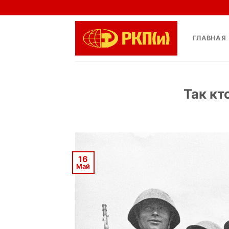
Skip
to
content
ГЛАВНАЯ
Так кт
16
Май