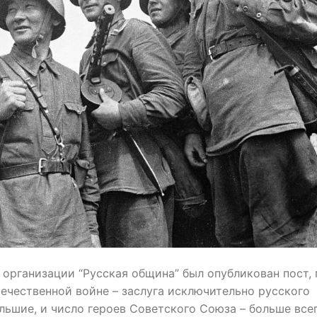
организации “Русская община” был опубликован пост, 
течественной войне – заслуга исключительно русского
льшие, и число героев Советского Союза – больше всег