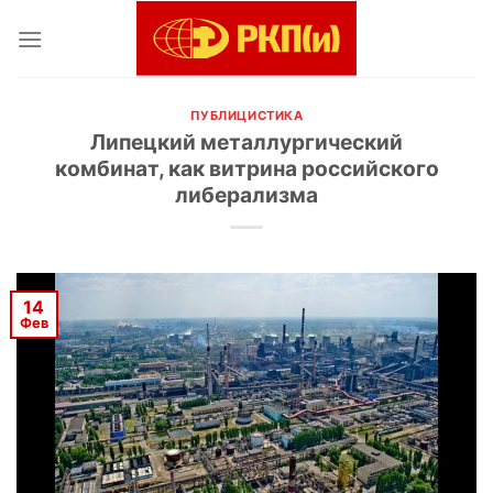
Skip
to
content
ПУБЛИЦИСТИКА
Липецкий металлургический
комбинат, как витрина российского
либерализма
14
Фев