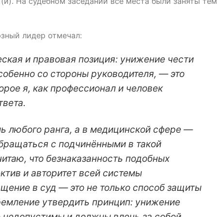
(и). На судебном заседании все места были заняты тем
зный лидер отмечал:
ская и правовая позиция: унижение чести
собенно со стороны руководителя, — это
орое я, как профессионал и человек
твета.
ль любого ранга, а в медицинской сфере —
обращаться с подчинёнными в такой
читаю, что безнаказанность подобных
ктив и авторитет всей системы
щение в суд — это не только способ защиты
тремление утвердить принцип: унижение
е недопустимы и должны влечь за собой