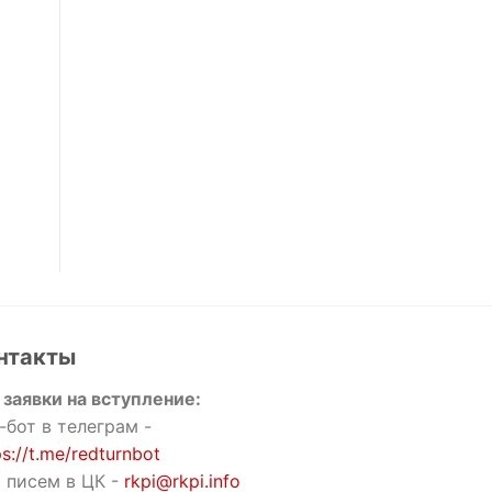
нтакты
 заявки на вступление:
-бот в телеграм -
ps://t.me/redturnbot
 писем в ЦК -
rkpi@rkpi.info