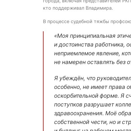
города, включая представителей РКП
кто поддерживал Владимира.
В процессе судебной тяжбы профсою
«Моя принципиальная этиче
и достоинства работника, о
неприемлемое явление, кот
не намерен оставлять без о
Я убеждён, что руководите
особенно, не имеет права 
оскорбительной форме. Я с
поступков разрушает колле
здравоохранения. Моё обра
собственной чести, но и с
и буллинг на рабочем мест