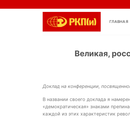
Skip
to
content
ГЛАВНАЯ
Великая, рос
Доклад на конференции, посвященно
В названии своего доклада я намере
«демократическая» знаками препинан
каждой из этих характеристик револ