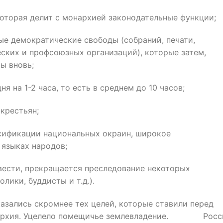
которая делит с монархией законодательные функции;
орые демократические свободы (собраний, печати,
ских и профсоюзных организаций), которые затем,
ы вновь;
я на 1-2 часа, то есть в среднем до 10 часов;
крестьян;
усификации национальных окраин, широкое
 языках народов;
овести, прекращается преследование некоторых
лики, буддисты и т.д.).
азались скромнее тех целей, которые ставили перед
онархия. Уцелело помещичье землевладение. Росс