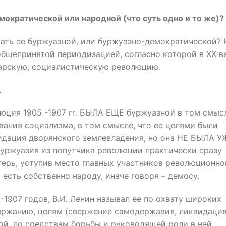
кратической или народной (что суть одно и то же)?
вать ее буржуазной, или буржуазно-демократической? 
 общепринятой периодизацией, согласно которой в XX в
арскую, социалистическую революцию.
.
люция 1905 -1907 гг. БЫЛА ЕЩЕ буржуазной в том смыс
евания социализма, в том смысле, что ее целями были
идация дворянского землевладения, но она НЕ БЫЛА У
буржуазия из попутчика революции практически сразу
герь, уступив место главных участников революционно
есть собственно народу, иначе говоря – демосу.
1907 годов, В.И. Ленин называл ее по охвату широких
ержанию, целям (свержение самодержавия, ликвидаци
ой, по средствам борьбы и руководящей роли в ней