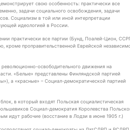
 демонстрирует свою особенность: практически все
еменно, задачи социального освобождения, задачи
сов. Социализм в той или иной интерпретации
вующей идеологией в России.
нии практически все партии (Бунд, Поалей-Цион, ССР
ю, кроме проправительственной Еврейской независим
е революционно-освободительного движения на
части. «Белые» представлены Финляндской партией
ты»), а «красные» – Социал-демократической партией
 блок, в который входят Польская социалистическая
большевиков Социал-демократия Королевства Польско
ым идут рабочие (восстание в Лодзи в июне 1905 г.)
 господствуют социал-демократы из ЛатСДРП и РСДРП