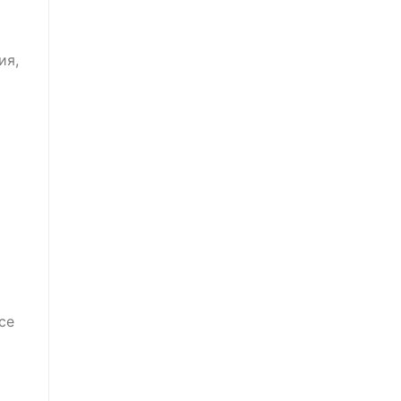
ия,
се