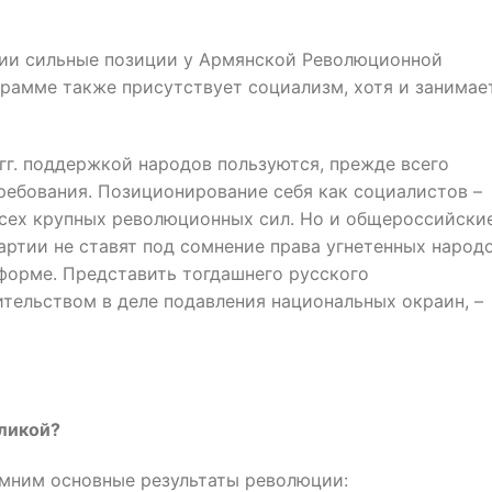
ии сильные позиции у Армянской Революционной
грамме также присутствует социализм, хотя и занимае
 гг. поддержкой народов пользуются, прежде всего
ребования. Позиционирование себя как социалистов –
всех крупных революционных сил. Но и общероссийски
ртии не ставят под сомнение права угнетенных народ
форме. Представить тогдашнего русского
тельством в деле подавления национальных окраин, –
еликой?
омним основные результаты революции: