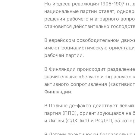
Но и здесь революция 1905-1907 гг.
национальные партии ставят, одновр
решения рабочего и аграрного вопро
становится действительно господст
В еврейском освободительном движе
имеют социалистическую ориентаци
рабочей партии.
В Финляндии происходит разделени
значительные «белую» и «красную» 
активного сопротивления («активис
Финляндии.
В Польше де-факто действует левый
партия (ППС), ориентирующаяся на 
и Литвы (СДКПиЛ) и РСДРП, за котор
В Латвии практически безраздельно