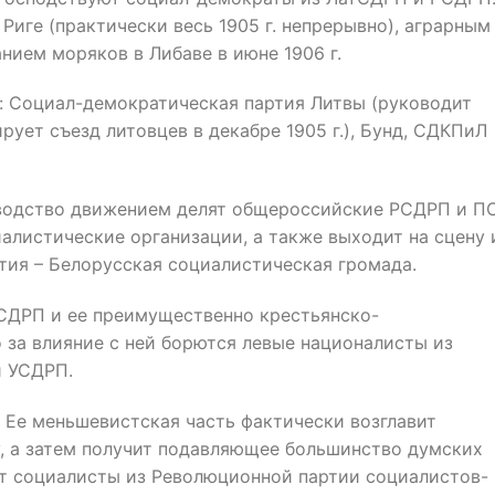
иге (практически весь 1905 г. непрерывно), аграрным
нием моряков в Либаве в июне 1906 г.
 Социал-демократическая партия Литвы (руководит
ует съезд литовцев в декабре 1905 г.), Бунд, СДКПиЛ
оводство движением делят общероссийские РСДРП и ПС
иалистические организации, а также выходит на сцену 
тия – Белорусская социалистическая громада.
СДРП и ее преимущественно крестьянско-
о за влияние с ней борются левые националисты из
и УСДРП.
 Ее меньшевистская часть фактически возглавит
, а затем получит подавляющее большинство думских
ют социалисты из Революционной партии социалистов-