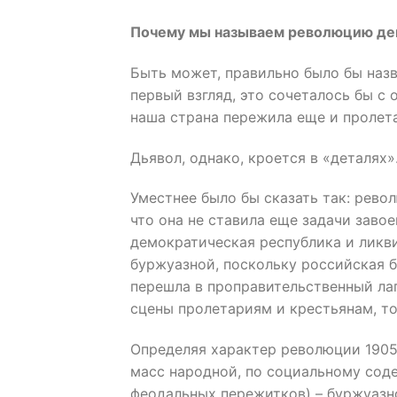
Почему мы называем революцию демо
Быть может, правильно было бы наз
первый взгляд, это сочеталось бы с
наша страна пережила еще и пролет
Дьявол, однако, кроется в «деталях»
Уместнее было бы сказать так: рево
что она не ставила еще задачи заво
демократическая республика и ликв
буржуазной, поскольку российская 
перешла в проправительственный ла
сцены пролетариям и крестьянам, то 
Определяя характер революции 1905-
масс народной, по социальному сод
феодальных пережитков) – буржуазн