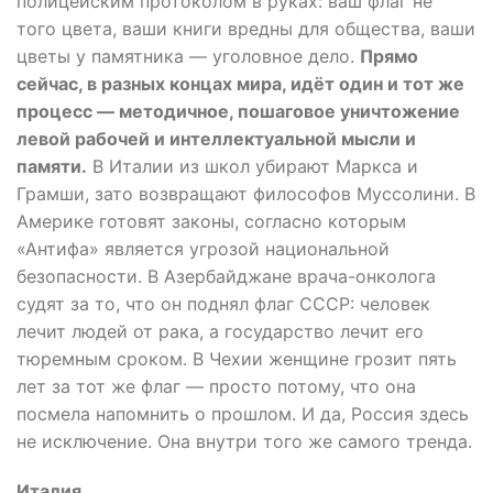
полицейским протоколом в руках: ваш флаг не
того цвета, ваши книги вредны для общества, ваши
цветы у памятника — уголовное дело.
Прямо
сейчас, в разных концах мира, идёт один и тот же
процесс — методичное, пошаговое уничтожение
левой рабочей и интеллектуальной мысли и
памяти.
В Италии из школ убирают Маркса и
Грамши, зато возвращают философов Муссолини. В
Америке готовят законы, согласно которым
«Антифа» является угрозой национальной
безопасности. В Азербайджане врача-онколога
судят за то, что он поднял флаг СССР: человек
лечит людей от рака, а государство лечит его
тюремным сроком. В Чехии женщине грозит пять
лет за тот же флаг — просто потому, что она
посмела напомнить о прошлом. И да, Россия здесь
не исключение. Она внутри того же самого тренда.
Италия