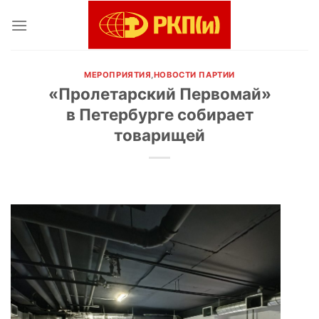
Skip
to
content
МЕРОПРИЯТИЯ
,
НОВОСТИ ПАРТИИ
«Пролетарский Первомай»
в Петербурге собирает
товарищей