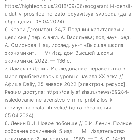
https://hightech.plus/2018/09/06/socgarantii-i-pensii-
uidut-v-proshloe-no-zato-poyavitsya–svoboda (дата
обращения: 05.04.2024).
6. Крэри Джонатан. 24/7. Поздний капитализм и
цели сна / пер. с англ. А. Васильева; под науч. ред.
А. Смирнова; Нац. исслед. ун-т «Высшая школа
экономики». — М: Изд. дом Высшей школы
экономики, 2022. — 136 с.
7. Ламехов Денис. Исследование: неравенство в
мире приблизилось к уровню начала ХХ века //
Афиша Daily, 25 января 2022 [электрон. ресурс].
Режим доступа: https://daily.afisha.ru/news/59284-
issledovanie-neravenstvo-v-mire-priblizilos-k-
urovnyu-nachala-hh-veka/ (дата обращения:
05.04.2024).
8. Ленин В.И. Новое побоище // В.И. Ленин. Полное
собрание сочинений. 5 изд. — М.: Издательство
политической литературы, 1969. — Т. 5. С. 14-19.